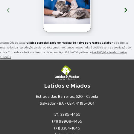
‹
›
O conteúdo do texto "
Clínica Especializada em Vacina de Raiva para Gatos Calabar
" é de direito
reservado. Sua reprodução, parcial ou total, mesmo citando nossos links, é proibida sem a autorização do
autor. Crime de violação de direito autoral – artigo 184 do Código Penal –
Lei 9610/98 - Lei de direitos
autorais
.
Latidos e Miados
Estrada das Barreiras, 520 - Cabula
Salvador - BA - CEP: 41195-001
(71) 3385-4455
(71) 99908-4455
(71) 3384-1645