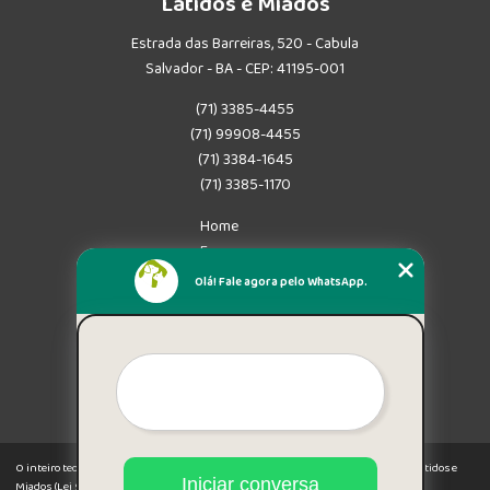
Latidos e Miados
Estrada das Barreiras, 520 - Cabula
Salvador - BA - CEP: 41195-001
(71) 3385-4455
(71) 99908-4455
(71) 3384-1645
(71) 3385-1170
Home
Empresa
Missão
Olá! Fale agora pelo WhatsApp.
Serviços
Contato
Mapa do site
Mais Serviços
O inteiro teor deste site está sujeito à proteção de direitos autorais. Copyright© Latidos e
Iniciar conversa
Miados (Lei 9610 de 19/02/1998)