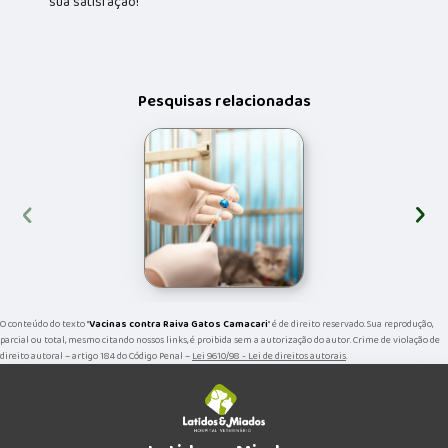
sua satisfação!
Pesquisas relacionadas
‹
›
O conteúdo do texto "
Vacinas contra Raiva Gatos Camacari
" é de direito reservado. Sua reprodução,
parcial ou total, mesmo citando nossos links, é proibida sem a autorização do autor. Crime de violação de
direito autoral – artigo 184 do Código Penal –
Lei 9610/98 - Lei de direitos autorais
.