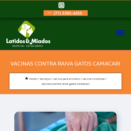
(71) 3385-4455
VACINAS CONTRA RAIVA GATOS CAMACARI
Home
Serviços
vacina para animais
vacina cinomose
vacinas contra raiva gatos Camacari