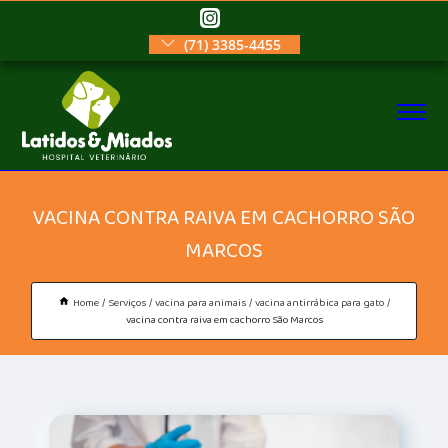
(71) 3385-4455
VACINA CONTRA RAIVA EM CACHORRO SÃO
MARCOS
Home
Serviços
vacina para animais
vacina antirrábica para gato
vacina contra raiva em cachorro São Marcos