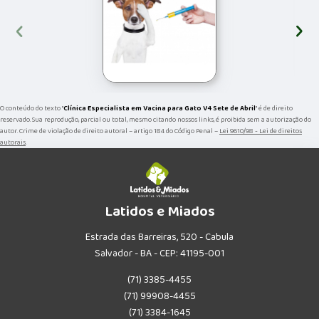
‹
›
O conteúdo do texto "
Clínica Especialista em Vacina para Gato V4 Sete de Abril
" é de direito
reservado. Sua reprodução, parcial ou total, mesmo citando nossos links, é proibida sem a autorização do
autor. Crime de violação de direito autoral – artigo 184 do Código Penal –
Lei 9610/98 - Lei de direitos
autorais
.
Latidos e Miados
Estrada das Barreiras, 520 - Cabula
Salvador - BA - CEP: 41195-001
(71) 3385-4455
(71) 99908-4455
(71) 3384-1645