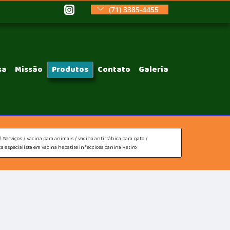
(71) 3385-4455
sa
Missão
Produtos
Contato
Galeria
Serviços
vacina para animais
vacina antirrábica para gato
ca especialista em vacina hepatite infecciosa canina Retiro