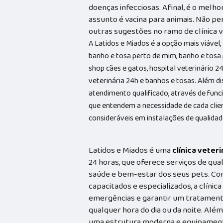
doenças infecciosas. Afinal, é o melh
assunto é vacina para animais. Não pe
outras sugestões no ramo de clínica ve
A Latidos e Miados é a opção mais viável, 
banho e tosa perto de mim, banho e tosa 
shop cães e gatos, hospital veterinário 24 
veterinária 24h e banhos e tosas. Além
atendimento qualificado, através de func
que entendem a necessidade de cada cli
consideráveis em instalações de qualidad
Latidos e Miados é uma
clínica veteri
24 horas, que oferece serviços de qual
saúde e bem-estar dos seus pets. Co
capacitados e especializados, a clínic
emergências e garantir um tratament
qualquer hora do dia ou da noite. Além
uma estrutura moderna e equipamento