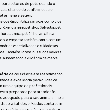
or para tutores de pets quando o
rca a chance de conferir essa e
terinária a seguir.
já que disponibiliza serviços como o de
próximo a mim, pet shop Salvador, pet
horas, clínica pet 24 horas, clínica
 disso, a empresa também conta com um
ionários especializados e cuidadosos,
ente. Também foram investidos valores
e, aumentando a eficiência da marca.
nária
de referência em atendimento
idade e excelência para cuidar da
m uma equipe de profissionais
a está preparada para atender às
o adequado para o seu animalzinho a
 disso, a Latidos e Miados conta com
s de última geração para realizar