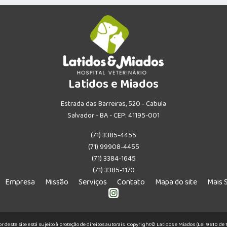
Latidos e Miados
Estrada das Barreiras, 520 - Cabula
Salvador - BA - CEP: 41195-001
(71) 3385-4455
(71) 99908-4455
(71) 3384-1645
(71) 3385-1170
Empresa
Missão
Serviços
Contato
Mapa do site
Mais 
or deste site está sujeito à proteção de direitos autorais. Copyright© Latidos e Miados (Lei 9610 d