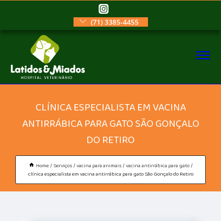
(71) 3385-4455
CLÍNICA ESPECIALISTA EM VACINA
ANTIRRÁBICA PARA GATO SÃO GONÇALO
DO RETIRO
Home
Serviços
vacina para animais
vacina antirrábica para gato
clínica especialista em vacina antirrábica para gato São Gonçalo do Retiro