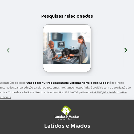
Pesquisas relacionadas
‹
›
O conteúdo do texto "
Onde Fazer Ultrassonografia Veterinária Vale dos Lagos
" é de direito
reservado. Sua reprodução, parcial ou total, mesmo citando nossos links, é proibida sem a autorização do
autor. Crime de violação de direito autoral – artigo 184 do Código Penal –
Lei 9610/98 - Lei de direitos
autorais
.
Latidos e Miados