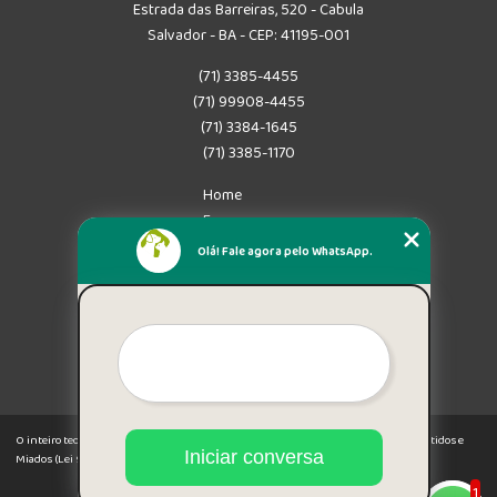
Estrada das Barreiras, 520 - Cabula
Salvador - BA - CEP: 41195-001
(71) 3385-4455
(71) 99908-4455
(71) 3384-1645
(71) 3385-1170
Home
Empresa
Missão
Olá! Fale agora pelo WhatsApp.
Serviços
Contato
Mapa do site
Mais Serviços
O inteiro teor deste site está sujeito à proteção de direitos autorais. Copyright© Latidos e
Iniciar conversa
Miados (Lei 9610 de 19/02/1998)
1