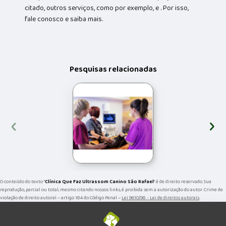
citado, outros serviços, como por exemplo, e . Por isso,
fale conosco e saiba mais.
Pesquisas relacionadas
‹
›
O conteúdo do texto "
Clínica Que Faz Ultrassom Canino São Rafael
" é de direito reservado. Sua
reprodução, parcial ou total, mesmo citando nossos links, é proibida sem a autorização do autor. Crime de
violação de direito autoral – artigo 184 do Código Penal –
Lei 9610/98 - Lei de direitos autorais
.