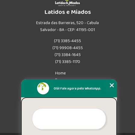
Latidos e Miados
Estrada das Barreiras, 520 - Cabula
Salvador - BA - CEP: 41195-001
(71) 3385-4455
(71) 99908-4455
(71) 3384-1645
(71) 3385-1170
Home
Empresa
Missão
Olá! Fale agora pelo WhatsApp.
Serviços
Contato
Mapa do site
Mais Serviços