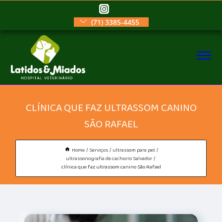
(71) 3385-4455
CLÍNICA QUE FAZ ULTRASSOM CANINO
SÃO RAFAEL
Home
Serviços
ultrassom para pet
ultrassonografia de cachorro Salvador
clínica que faz ultrassom canino São Rafael