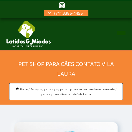
(71) 3385-4455
PET SHOP PARA CÃES CONTATO VILA
LAURA
Home
Serviços
pet shops
pet shop proximos a mim Novo Horizonte
pet shop para cães contato Vila Laura