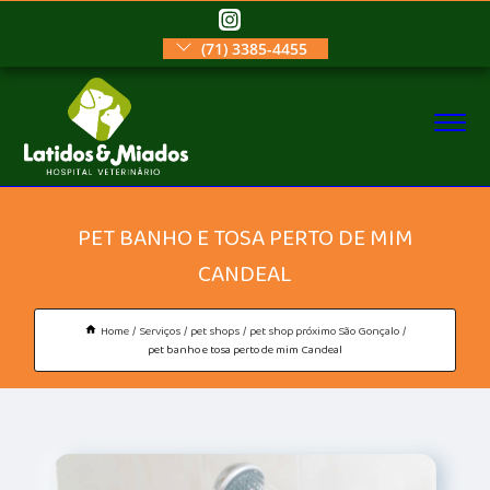
(71) 3385-4455
PET BANHO E TOSA PERTO DE MIM
CANDEAL
Home
Serviços
pet shops
pet shop próximo São Gonçalo
pet banho e tosa perto de mim Candeal