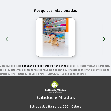
Pesquisas relacionadas
‹
›
O conteúdo do texto "
Pet Banho e Tosa Perto de Mim Candeal
" é de direito reservado. Sua reprodução,
parcial ou total, mesmo citando nossos links, é proibida sem a autorização do autor. Crime de violação de
direito autoral – artigo 184 do Código Penal –
Lei 9610/98 - Lei de direitos autorais
.
Latidos e Miados
Estrada das Barreiras, 520 - Cabula