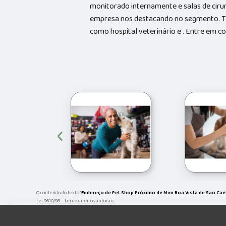
monitorado internamente e salas de cirur
empresa nos destacando no segmento. 
como hospital veterinário e . Entre em 
‹
O conteúdo do texto "
Endereço de Pet Shop Próximo de Mim Boa Vista de São Ca
Lei 9610/98 - Lei de direitos autorais
.