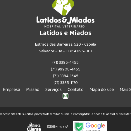
Latidos e Miados
Estrada das Barreiras, 520 - Cabula
Salvador - BA - CEP: 41195-001
(71) 3385-4455
(71) 99908-4455
(71) 3384-1645
(71) 3385-1170
Empresa
Missão
Serviços
Contato
Mapa do site
Mais 
or deste site está sujeito à proteção de direitos autorais. Copyright© Latidos e Miados (Lei 9610 d