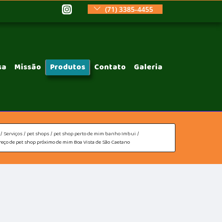
(71) 3385-4455
sa
Missão
Produtos
Contato
Galeria
Serviços
pet shops
pet shop perto de mim banho Imbui
eço de pet shop próximo de mim Boa Vista de São Caetano