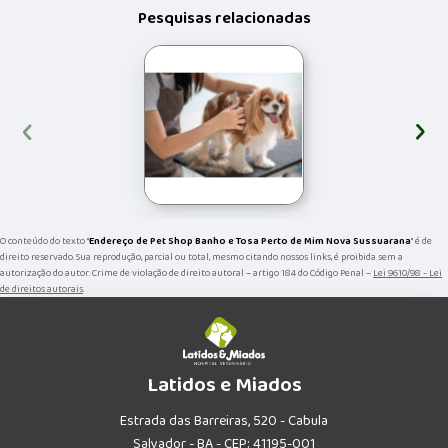
Pesquisas relacionadas
‹
›
O conteúdo do texto "
Endereço de Pet Shop Banho e Tosa Perto de Mim Nova Sussuarana
" é de
direito reservado. Sua reprodução, parcial ou total, mesmo citando nossos links, é proibida sem a
autorização do autor. Crime de violação de direito autoral – artigo 184 do Código Penal –
Lei 9610/98 - Lei
de direitos autorais
.
Latidos e Miados
Estrada das Barreiras, 520 - Cabula
Salvador - BA - CEP: 41195-001