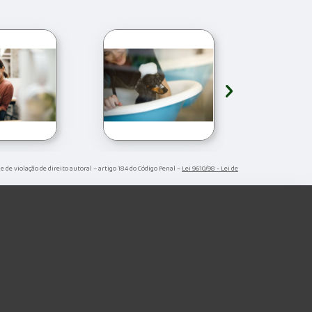
›
me de violação de direito autoral – artigo 184 do Código Penal –
Lei 9610/98 - Lei de