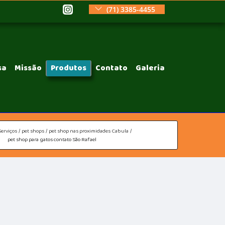
(71) 3385-4455
sa
Missão
Produtos
Contato
Galeria
Serviços
pet shops
pet shop nas proximidades Cabula
pet shop para gatos contato São Rafael