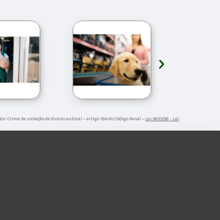
›
tor. Crime de violação de direito autoral – artigo 184 do Código Penal –
Lei 9610/98 - Lei