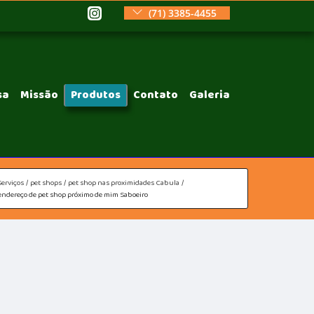
(71) 3385-4455
sa
Missão
Produtos
Contato
Galeria
Serviços
pet shops
pet shop nas proximidades Cabula
endereço de pet shop próximo de mim Saboeiro