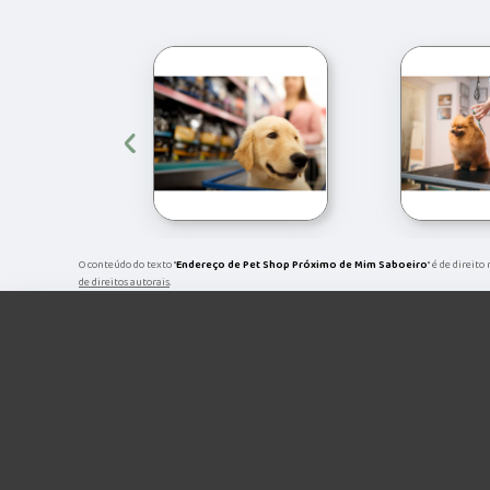
‹
O conteúdo do texto "
Endereço de Pet Shop Próximo de Mim Saboeiro
" é de direit
de direitos autorais
.