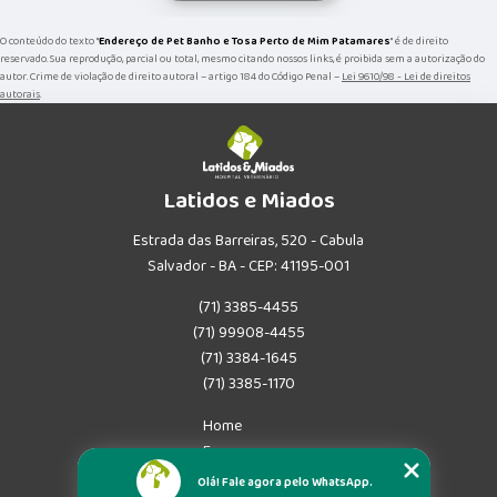
O conteúdo do texto "
Endereço de Pet Banho e Tosa Perto de Mim Patamares
" é de direito
reservado. Sua reprodução, parcial ou total, mesmo citando nossos links, é proibida sem a autorização do
autor. Crime de violação de direito autoral – artigo 184 do Código Penal –
Lei 9610/98 - Lei de direitos
autorais
.
Latidos e Miados
Estrada das Barreiras, 520 - Cabula
Salvador - BA - CEP: 41195-001
(71) 3385-4455
(71) 99908-4455
(71) 3384-1645
(71) 3385-1170
Home
Empresa
Missão
Olá! Fale agora pelo WhatsApp.