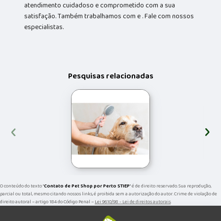
atendimento cuidadoso e comprometido com a sua
satisfação. Também trabalhamos com e . Fale com nossos
especialistas.
Pesquisas relacionadas
‹
›
O conteúdo do texto "
Contato de Pet Shop por Perto STIEP
" é de direito reservado. Sua reprodução,
parcial ou total, mesmo citando nossos links, é proibida sem a autorização do autor. Crime de violação de
direito autoral – artigo 184 do Código Penal –
Lei 9610/98 - Lei de direitos autorais
.