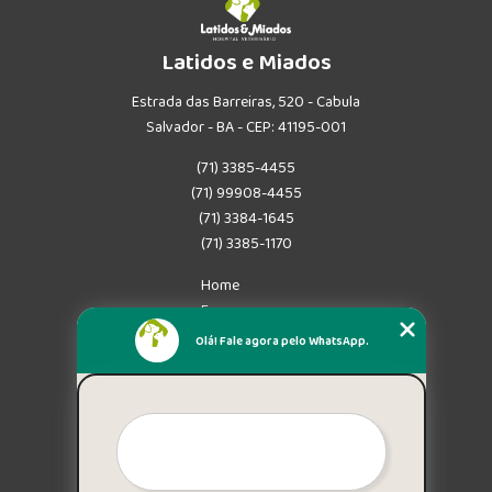
Latidos e Miados
Estrada das Barreiras, 520 - Cabula
Salvador - BA - CEP: 41195-001
(71) 3385-4455
(71) 99908-4455
(71) 3384-1645
(71) 3385-1170
Home
Empresa
Missão
Olá! Fale agora pelo WhatsApp.
Serviços
Contato
Mapa do site
Mais Serviços