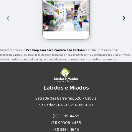
‹
›
O conteúdo do texto "
Pet Shop para Cães Contato São Caetano
" é de direito reservado. Sua
reprodução, parcial ou total, mesmo citando nossos links, é proibida sem a autorização do autor. Crime de
violação de direito autoral – artigo 184 do Código Penal –
Lei 9610/98 - Lei de direitos autorais
.
Latidos e Miados
Estrada das Barreiras, 520 - Cabula
Salvador - BA - CEP: 41195-001
(71) 3385-4455
(71) 99908-4455
(71) 3384-1645