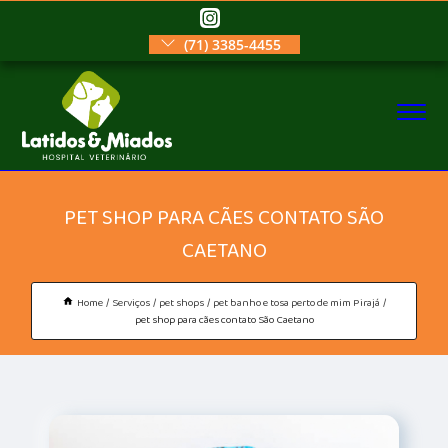
(71) 3385-4455
PET SHOP PARA CÃES CONTATO SÃO
CAETANO
Home
Serviços
pet shops
pet banho e tosa perto de mim Pirajá
pet shop para cães contato São Caetano