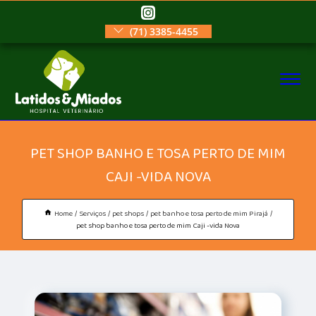
(71) 3385-4455
PET SHOP BANHO E TOSA PERTO DE MIM
CAJI -VIDA NOVA
Home
Serviços
pet shops
pet banho e tosa perto de mim Pirajá
pet shop banho e tosa perto de mim Caji -vida Nova