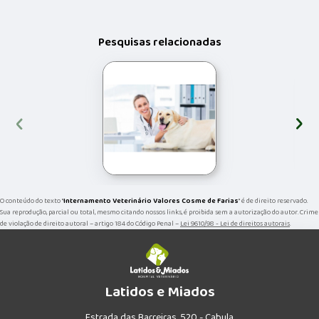
Pesquisas relacionadas
‹
›
O conteúdo do texto "
Internamento Veterinário Valores Cosme de Farias
" é de direito reservado.
Sua reprodução, parcial ou total, mesmo citando nossos links, é proibida sem a autorização do autor. Crime
de violação de direito autoral – artigo 184 do Código Penal –
Lei 9610/98 - Lei de direitos autorais
.
Latidos e Miados
Estrada das Barreiras, 520 - Cabula