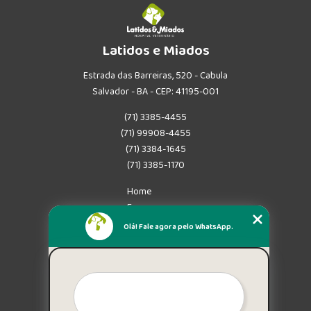
Latidos e Miados
Estrada das Barreiras, 520 - Cabula
Salvador - BA - CEP: 41195-001
(71) 3385-4455
(71) 99908-4455
(71) 3384-1645
(71) 3385-1170
Home
Empresa
Missão
Olá! Fale agora pelo WhatsApp.
Serviços
Contato
Mapa do site
Mais Serviços