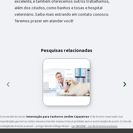
excelente, e também oferecemos outros trabalhamos,
além dos citados, como banhos e tosas e hospital
veterinário. Saiba mais entrando em contato conosco.
Teremos prazer em atender você!
Pesquisas relacionadas
‹
›
O conteúdo do texto "
Internação para Cachorro Jardim Cajazeiras
" é de direito reservado. Sua
reprodução, parcial ou total, mesmo citando nossos links, é proibida sem a autorização do autor. Crime de
violação de direito autoral – artigo 184 do Código Penal –
Lei 9610/98 - Lei de direitos autorais
.