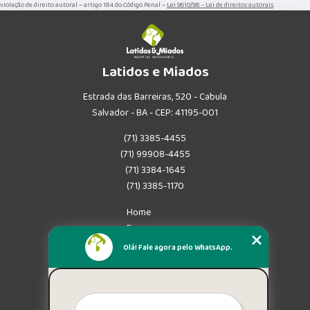
violação de direito autoral – artigo 184 do Código Penal –
Lei 9610/98 - Lei de direitos autorais
.
Latidos e Miados
Estrada das Barreiras, 520 - Cabula
Salvador - BA - CEP: 41195-001
(71) 3385-4455
(71) 99908-4455
(71) 3384-1645
(71) 3385-1170
Home
Empresa
Missão
Olá! Fale agora pelo WhatsApp.
Serviços
Contato
Mapa do site
Mais Serviços