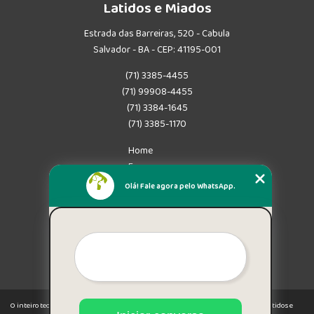
Latidos e Miados
Estrada das Barreiras, 520 - Cabula
Salvador - BA - CEP: 41195-001
(71) 3385-4455
(71) 99908-4455
(71) 3384-1645
(71) 3385-1170
Home
Empresa
Missão
Olá! Fale agora pelo WhatsApp.
Serviços
Contato
Mapa do site
Mais Serviços
O inteiro teor deste site está sujeito à proteção de direitos autorais. Copyright© Latidos e