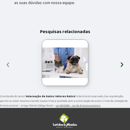
as suas dúvidas com nossa equipe.
Pesquisas relacionadas
‹
›
O conteúdo do texto "
Internação de Gatos Valores Retiro
" é de direito reservado. Sua reprodução,
parcial ou total, mesmo citando nossos links, é proibida sem a autorização do autor. Crime de violação de
direito autoral – artigo 184 do Código Penal –
Lei 9610/98 - Lei de direitos autorais
.