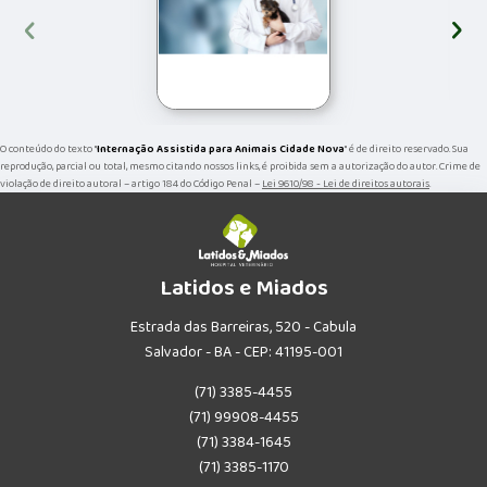
‹
›
O conteúdo do texto "
Internação Assistida para Animais Cidade Nova
" é de direito reservado. Sua
reprodução, parcial ou total, mesmo citando nossos links, é proibida sem a autorização do autor. Crime de
violação de direito autoral – artigo 184 do Código Penal –
Lei 9610/98 - Lei de direitos autorais
.
Latidos e Miados
Estrada das Barreiras, 520 - Cabula
Salvador - BA - CEP: 41195-001
(71) 3385-4455
(71) 99908-4455
(71) 3384-1645
(71) 3385-1170