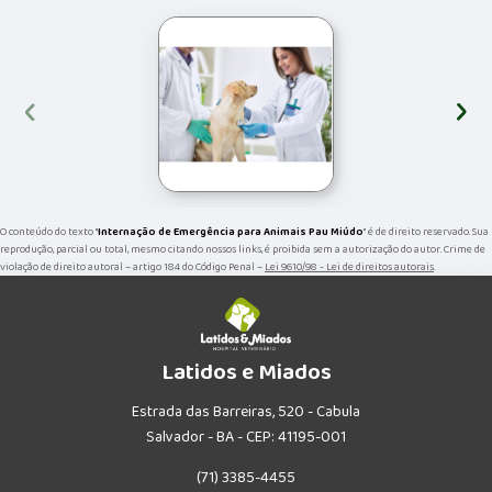
‹
›
O conteúdo do texto "
Internação de Emergência para Animais Pau Miúdo
" é de direito reservado. Sua
reprodução, parcial ou total, mesmo citando nossos links, é proibida sem a autorização do autor. Crime de
violação de direito autoral – artigo 184 do Código Penal –
Lei 9610/98 - Lei de direitos autorais
.
Latidos e Miados
Estrada das Barreiras, 520 - Cabula
Salvador - BA - CEP: 41195-001
(71) 3385-4455