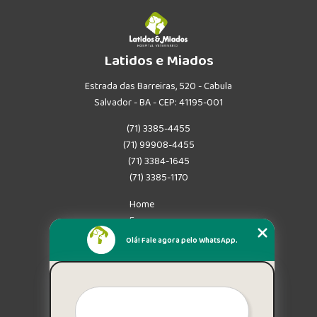
Latidos e Miados
Estrada das Barreiras, 520 - Cabula
Salvador - BA - CEP: 41195-001
(71) 3385-4455
(71) 99908-4455
(71) 3384-1645
(71) 3385-1170
Home
Empresa
Missão
Olá! Fale agora pelo WhatsApp.
Serviços
Contato
Mapa do site
Mais Serviços