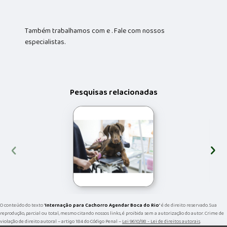
Também trabalhamos com e . Fale com nossos
especialistas.
Pesquisas relacionadas
‹
›
O conteúdo do texto "
Internação para Cachorro Agendar Boca do Rio
" é de direito reservado. Sua
reprodução, parcial ou total, mesmo citando nossos links, é proibida sem a autorização do autor. Crime de
violação de direito autoral – artigo 184 do Código Penal –
Lei 9610/98 - Lei de direitos autorais
.