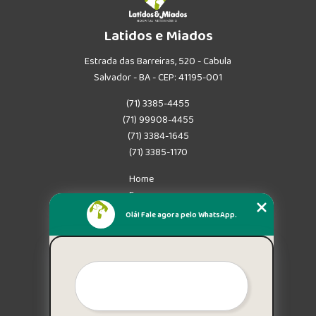
Latidos e Miados
Estrada das Barreiras, 520 - Cabula
Salvador - BA - CEP: 41195-001
(71) 3385-4455
(71) 99908-4455
(71) 3384-1645
(71) 3385-1170
Home
Empresa
Missão
Olá! Fale agora pelo WhatsApp.
Serviços
Contato
Mapa do site
Mais Serviços