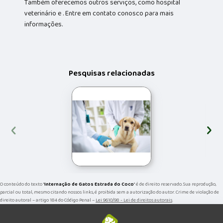
Também oferecemos outros serviços, como hospital
veterinário e . Entre em contato conosco para mais
informações.
Pesquisas relacionadas
‹
›
O conteúdo do texto "
Internação de Gatos Estrada do Coco
" é de direito reservado. Sua reprodução,
parcial ou total, mesmo citando nossos links, é proibida sem a autorização do autor. Crime de violação de
direito autoral – artigo 184 do Código Penal –
Lei 9610/98 - Lei de direitos autorais
.