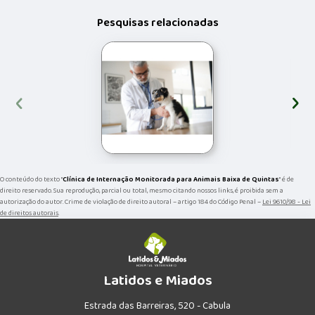
Pesquisas relacionadas
‹
›
O conteúdo do texto "
Clínica de Internação Monitorada para Animais Baixa de Quintas
" é de
direito reservado. Sua reprodução, parcial ou total, mesmo citando nossos links, é proibida sem a
autorização do autor. Crime de violação de direito autoral – artigo 184 do Código Penal –
Lei 9610/98 - Lei
de direitos autorais
.
Latidos e Miados
Estrada das Barreiras, 520 - Cabula