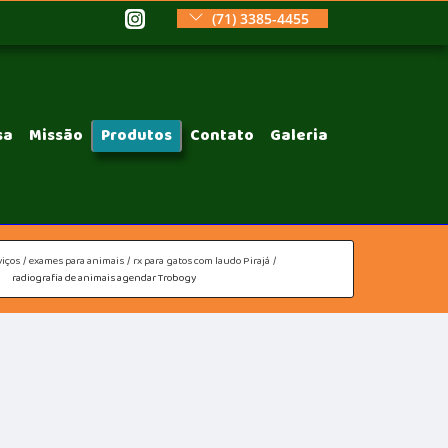
(71) 3385-4455
sa
Missão
Produtos
Contato
Galeria
viços
exames para animais
rx para gatos com laudo Pirajá
radiografia de animais agendar Trobogy