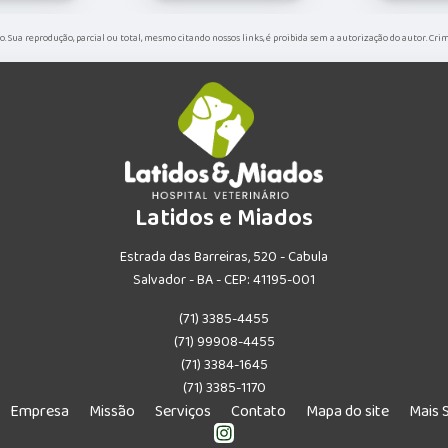
do. Sua reprodução, parcial ou total, mesmo citando nossos links, é proibida sem a autorização do autor. Cri
Latidos e Miados
Estrada das Barreiras, 520 - Cabula
Salvador - BA - CEP: 41195-001
(71) 3385-4455
(71) 99908-4455
(71) 3384-1645
(71) 3385-1170
Empresa
Missão
Serviços
Contato
Mapa do site
Mais 