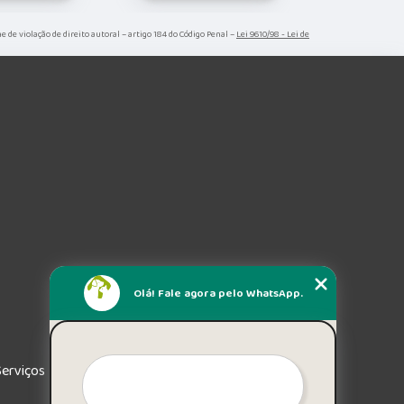
me de violação de direito autoral – artigo 184 do Código Penal –
Lei 9610/98 - Lei de
Olá! Fale agora pelo WhatsApp.
Serviços