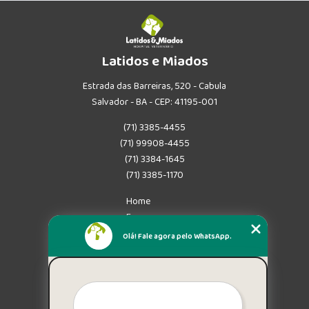
Latidos e Miados
Estrada das Barreiras, 520 - Cabula
Salvador - BA - CEP: 41195-001
(71) 3385-4455
(71) 99908-4455
(71) 3384-1645
(71) 3385-1170
Home
Empresa
Missão
Olá! Fale agora pelo WhatsApp.
Serviços
Contato
Mapa do site
Mais Serviços