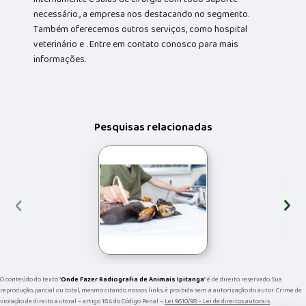
necessário., a empresa nos destacando no segmento.
Também oferecemos outros serviços, como hospital
veterinário e . Entre em contato conosco para mais
informações.
Pesquisas relacionadas
‹
›
O conteúdo do texto "
Onde Fazer Radiografia de Animais Ipitanga
" é de direito reservado. Sua
reprodução, parcial ou total, mesmo citando nossos links, é proibida sem a autorização do autor. Crime de
violação de direito autoral – artigo 184 do Código Penal –
Lei 9610/98 - Lei de direitos autorais
.