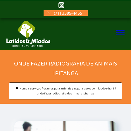
(71) 3385-4455
ONDE FAZER RADIOGRAFIA DE ANIMAIS
IPITANGA
Home
Serviços
exames para animais
rx para gatos com laudo Pirajá
onde fazer radiografia de animais Ipitanga