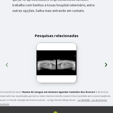
trabalha com banhos e tosas hospital veterinário, entre
outras opções. Saiba mais entrando em contato.
Pesquisas relacionadas
‹
›
O conteúdo do texto "
Exame de Sangue em Animais Agendar Caminho das Árvores
" é de direito
reservado. Sua reprodução, parcial ou total, mesmo citando nossos links, é proibida sem a autorização do
autor. Crime de violação de direito autoral – artigo 184 do Código Penal –
Lei 9610/98 - Lei de direitos
autorais
.