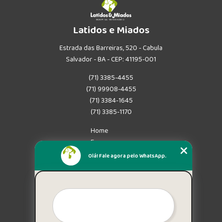
Latidos e Miados
Estrada das Barreiras, 520 - Cabula
Salvador - BA - CEP: 41195-001
(71) 3385-4455
(71) 99908-4455
(71) 3384-1645
(71) 3385-1170
Home
Empresa
Missão
Olá! Fale agora pelo WhatsApp.
Serviços
Contato
Mapa do site
Mais Serviços