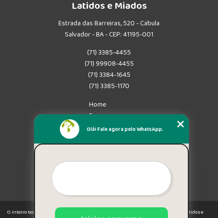
Latidos e Miados
Estrada das Barreiras, 520 - Cabula
Salvador - BA - CEP: 41195-001
(71) 3385-4455
(71) 99908-4455
(71) 3384-1645
(71) 3385-1170
Home
Empresa
Missão
Olá! Fale agora pelo WhatsApp.
Serviços
Contato
Mapa do site
Mais Serviços
O inteiro teor deste site está sujeito à proteção de direitos autorais. Copyright© Latidos e