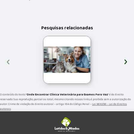
Pesquisas relacionadas
‹
›
O conteúdo do texto "
Onde Encontrar Clínica Veterinária para Exames Pero Vaz
" é de direito
reservado. Sua reprodução, parcial ou total, mesmo citando nossos links, é proibida sem a autorização do
autor. Crime de violação de direito autoral – artigo 184 do Código Penal –
Lei 9610/98 - Lei de direitos
autorais
.