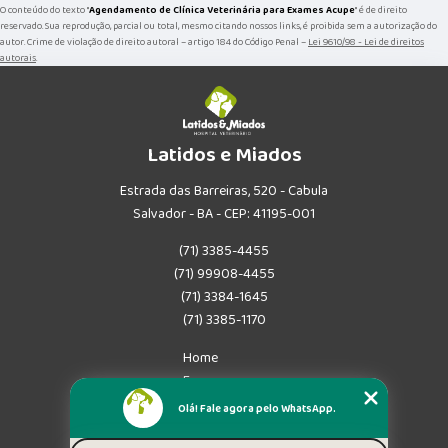
O conteúdo do texto "
Agendamento de Clínica Veterinária para Exames Acupe
" é de direito
reservado. Sua reprodução, parcial ou total, mesmo citando nossos links, é proibida sem a autorização do
autor. Crime de violação de direito autoral – artigo 184 do Código Penal –
Lei 9610/98 - Lei de direitos
autorais
.
Latidos e Miados
Estrada das Barreiras, 520 - Cabula
Salvador - BA - CEP: 41195-001
(71) 3385-4455
(71) 99908-4455
(71) 3384-1645
(71) 3385-1170
Home
Empresa
Missão
Olá! Fale agora pelo WhatsApp.
Serviços