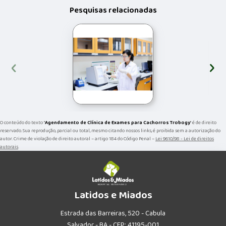
Pesquisas relacionadas
‹
›
O conteúdo do texto "
Agendamento de Clínica de Exames para Cachorros Trobogy
" é de direito
reservado. Sua reprodução, parcial ou total, mesmo citando nossos links, é proibida sem a autorização do
autor. Crime de violação de direito autoral – artigo 184 do Código Penal –
Lei 9610/98 - Lei de direitos
autorais
.
Latidos e Miados
Estrada das Barreiras, 520 - Cabula
Salvador - BA - CEP: 41195-001