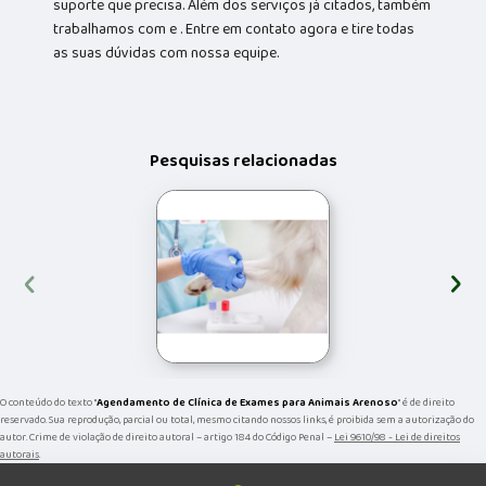
suporte que precisa. Além dos serviços já citados, também
trabalhamos com e . Entre em contato agora e tire todas
as suas dúvidas com nossa equipe.
Pesquisas relacionadas
‹
›
O conteúdo do texto "
Agendamento de Clínica de Exames para Animais Arenoso
" é de direito
reservado. Sua reprodução, parcial ou total, mesmo citando nossos links, é proibida sem a autorização do
autor. Crime de violação de direito autoral – artigo 184 do Código Penal –
Lei 9610/98 - Lei de direitos
autorais
.