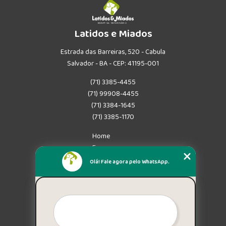
Latidos e Miados
Estrada das Barreiras, 520 - Cabula
Salvador - BA - CEP: 41195-001
(71) 3385-4455
(71) 99908-4455
(71) 3384-1645
(71) 3385-1170
Home
Empresa
Missão
Olá! Fale agora pelo WhatsApp.
Serviços
Contato
Mapa do site
Mais Serviços