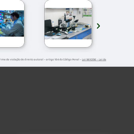
›
Crime de violação de direito autoral – artigo 184 do Código Penal –
Lei 9610/98 - Lei de