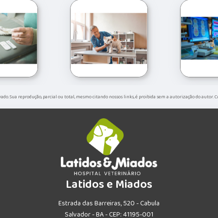
rvado. Sua reprodução, parcial ou total, mesmo citando nossos links, é proibida sem a autorização do autor. 
Latidos e Miados
Estrada das Barreiras, 520 - Cabula
Salvador - BA - CEP: 41195-001