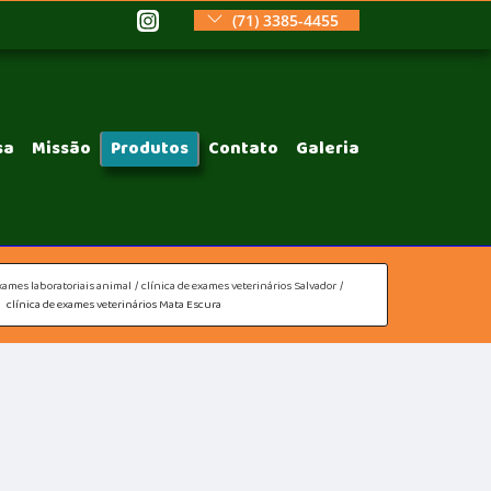
(71) 3385-4455
sa
Missão
Produtos
Contato
Galeria
xames laboratoriais animal
clínica de exames veterinários Salvador
clínica de exames veterinários Mata Escura