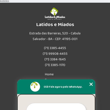
autorais
.
Latidos e Miados
Estrada das Barreiras, 520 - Cabula
Salvador - BA - CEP: 41195-001
(71) 3385-4455
(71) 99908-4455
(71) 3384-1645
(71) 3385-1170
Home
Empresa
Missão
Olá! Fale agora pelo WhatsApp.
Serviços
Contato
Mapa do site
Mais Serviços