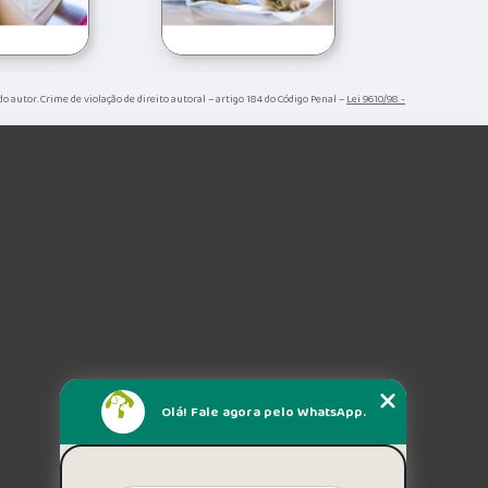
 do autor. Crime de violação de direito autoral – artigo 184 do Código Penal –
Lei 9610/98 -
Olá! Fale agora pelo WhatsApp.