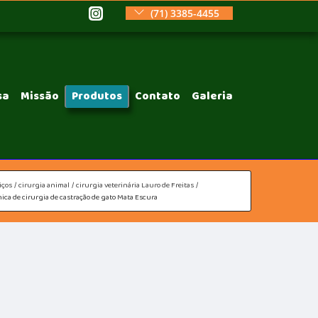
(71) 3385-4455
sa
Missão
Produtos
Contato
Galeria
iços
cirurgia animal
cirurgia veterinária Lauro de Freitas
nica de cirurgia de castração de gato Mata Escura