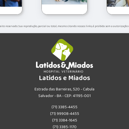
ireito reservado. Sua reprodução, parcial ou total, mesmo citando nossos links, é proibida sem a autorização
Latidos e Miados
Estrada das Barreiras, 520 - Cabula
Salvador - BA - CEP: 41195-001
(71) 3385-4455
(71) 99908-4455
(71) 3384-1645
(71) 3385-1170