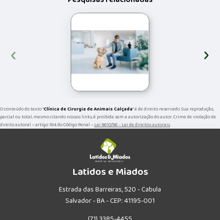
‹
›
O conteúdo do texto "
Clínica de Cirurgia de Animais Calçada
" é de direito reservado. Sua reprodução,
parcial ou total, mesmo citando nossos links, é proibida sem a autorização do autor. Crime de violação de
direito autoral – artigo 184 do Código Penal –
Lei 9610/98 - Lei de direitos autorais
.
Latidos e Miados
Estrada das Barreiras, 520 - Cabula
Salvador - BA - CEP: 41195-001
(71) 3385-4455