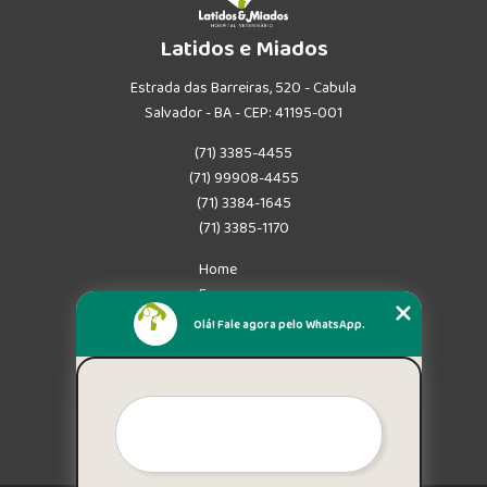
Latidos e Miados
Estrada das Barreiras, 520 - Cabula
Salvador - BA - CEP: 41195-001
(71) 3385-4455
(71) 99908-4455
(71) 3384-1645
(71) 3385-1170
Home
Empresa
Missão
Olá! Fale agora pelo WhatsApp.
Serviços
Contato
Mapa do site
Mais Serviços