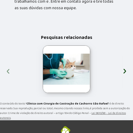
trabalhamos com e . Entre em contato agora e tire todas
as suas dúvidas com nossa equipe.
Pesquisas relacionadas
‹
›
O conteúdo do texto "
Clínica com Cirurgia de Castração de Cachorro São Rafael
" é de direito
reservado. Sua reprodução, parcial ou total, mesmo citando nossos links, é proibida sem a autorização do
autor. Crime de violação de direito autoral – artigo 184 do Código Penal –
Lei 9610/98 - Lei de direitos
autorais
.