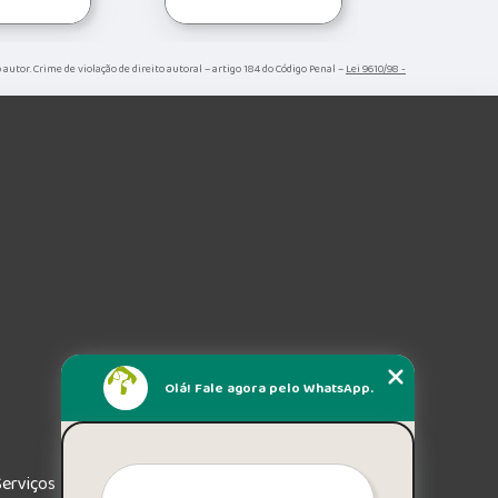
o autor. Crime de violação de direito autoral – artigo 184 do Código Penal –
Lei 9610/98 -
Olá! Fale agora pelo WhatsApp.
Serviços