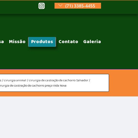
(71) 3385-4455
sa
Missão
Produtos
Contato
Galeria
s
cirurgia animal
cirurgia de castração de cachorro Salvador
irurgia de castração de cachorro preço Vida Nova