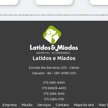
eito reservado. Sua reprodução, parcial ou total, mesmo citando nossos links, é proibida sem a autorização d
Latidos e Miados
Estrada das Barreiras, 520 - Cabula
Salvador - BA - CEP: 41195-001
(71) 3385-4455
(71) 99908-4455
(71) 3384-1645
(71) 3385-1170
Empresa
Missão
Serviços
Contato
Mapa do site
Mais 