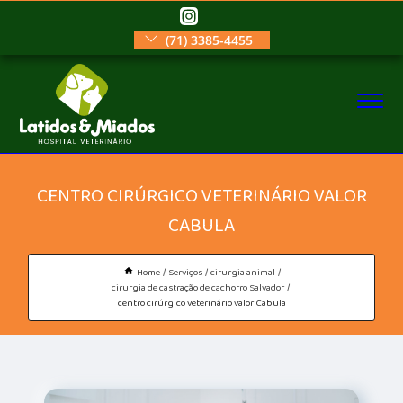
(71) 3385-4455
CENTRO CIRÚRGICO VETERINÁRIO VALOR
CABULA
Home
Serviços
cirurgia animal
cirurgia de castração de cachorro Salvador
centro cirúrgico veterinário valor Cabula